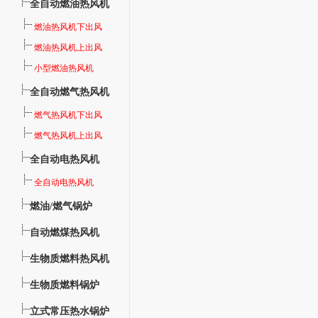
全自动燃油热风机
燃油热风机下出风
燃油热风机上出风
小型燃油热风机
全自动燃气热风机
燃气热风机下出风
燃气热风机上出风
全自动电热风机
全自动电热风机
燃油/燃气锅炉
自动燃煤热风机
生物质燃料热风机
生物质燃料锅炉
立式常压热水锅炉