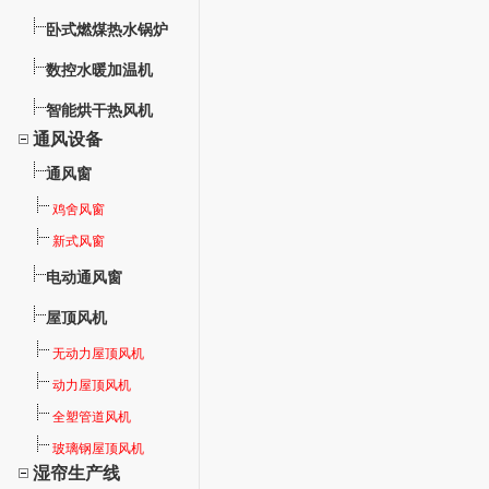
卧式燃煤热水锅炉
数控水暖加温机
智能烘干热风机
通风设备
通风窗
鸡舍风窗
新式风窗
电动通风窗
屋顶风机
无动力屋顶风机
动力屋顶风机
全塑管道风机
玻璃钢屋顶风机
湿帘生产线