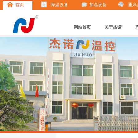
首页
降温设备
加温设备
通风
网站首页
关于杰诺